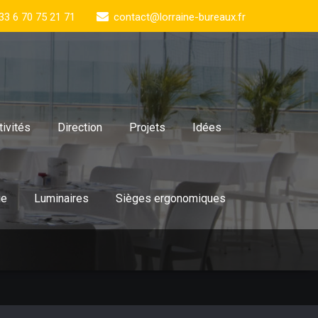
33 6 70 75 21 71
contact@lorraine-bureaux.fr
tivités
Direction
Projets
Idées
ie
Luminaires
Sièges ergonomiques