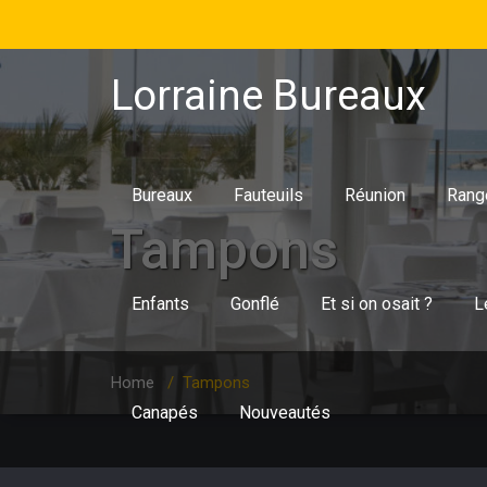
Lorraine Bureaux
Bureaux
Fauteuils
Réunion
Rang
Tampons
Enfants
Gonflé
Et si on osait ?
L
Home
/
Tampons
Canapés
Nouveautés